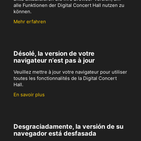
alle Funktionen der Digital Concert Hall nutzen zu
können.
Mehr erfahren
Désolé, la version de votre
navigateur n’est pas à jour
Veuillez mettre à jour votre navigateur pour utiliser
toutes les fonctionnalités de la Digital Concert
Hall.
En savoir plus
Desgraciadamente, la versión de su
navegador está desfasada