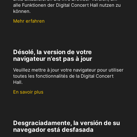
alle Funktionen der Digital Concert Hall nutzen zu
können.
Mehr erfahren
Désolé, la version de votre
navigateur n’est pas à jour
Veuillez mettre à jour votre navigateur pour utiliser
toutes les fonctionnalités de la Digital Concert
Hall.
En savoir plus
Desgraciadamente, la versión de su
navegador está desfasada