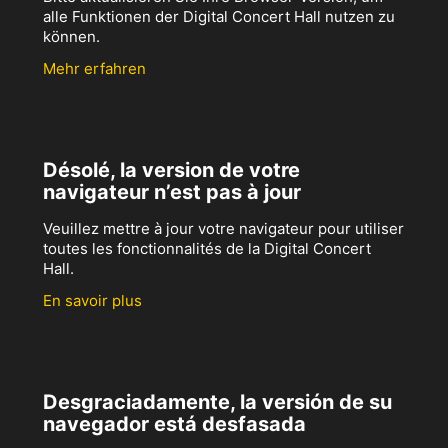
alle Funktionen der Digital Concert Hall nutzen zu
können.
Mehr erfahren
Désolé, la version de votre
navigateur n’est pas à jour
Veuillez mettre à jour votre navigateur pour utiliser
toutes les fonctionnalités de la Digital Concert
Hall.
En savoir plus
Desgraciadamente, la versión de su
navegador está desfasada