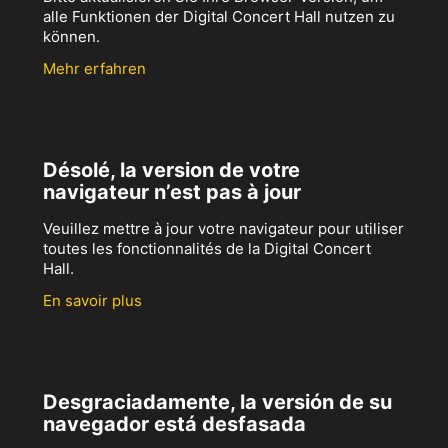
alle Funktionen der Digital Concert Hall nutzen zu
können.
Mehr erfahren
Désolé, la version de votre
navigateur n’est pas à jour
Veuillez mettre à jour votre navigateur pour utiliser
toutes les fonctionnalités de la Digital Concert
Hall.
En savoir plus
Desgraciadamente, la versión de su
navegador está desfasada