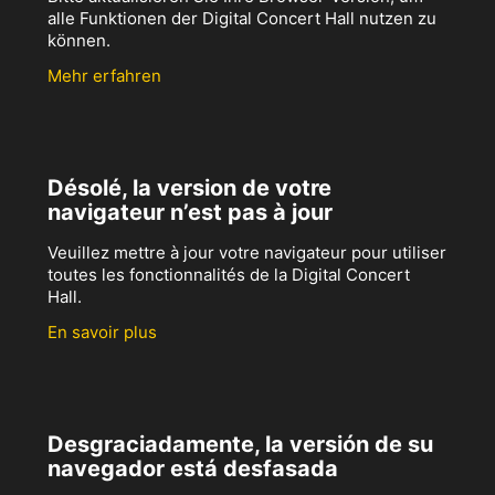
alle Funktionen der Digital Concert Hall nutzen zu
können.
Mehr erfahren
Désolé, la version de votre
navigateur n’est pas à jour
Veuillez mettre à jour votre navigateur pour utiliser
toutes les fonctionnalités de la Digital Concert
Hall.
En savoir plus
Desgraciadamente, la versión de su
navegador está desfasada