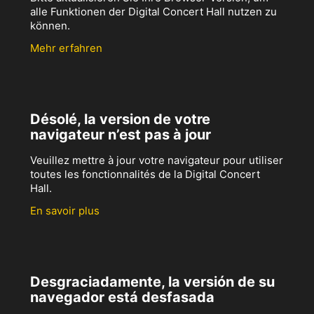
alle Funktionen der Digital Concert Hall nutzen zu
können.
Mehr erfahren
Désolé, la version de votre
navigateur n’est pas à jour
Veuillez mettre à jour votre navigateur pour utiliser
toutes les fonctionnalités de la Digital Concert
Hall.
En savoir plus
Desgraciadamente, la versión de su
navegador está desfasada