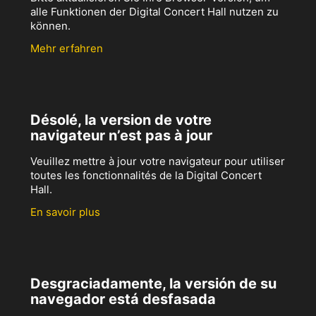
alle Funktionen der Digital Concert Hall nutzen zu
können.
Mehr erfahren
Désolé, la version de votre
navigateur n’est pas à jour
Veuillez mettre à jour votre navigateur pour utiliser
toutes les fonctionnalités de la Digital Concert
Hall.
En savoir plus
Desgraciadamente, la versión de su
navegador está desfasada