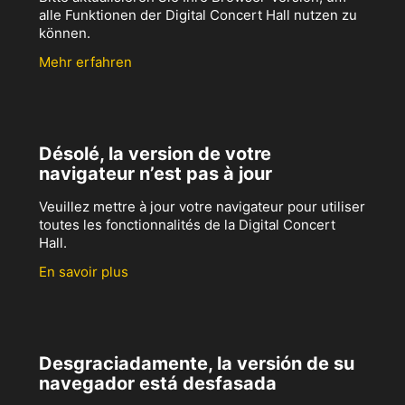
alle Funktionen der Digital Concert Hall nutzen zu
können.
Mehr erfahren
Désolé, la version de votre
navigateur n’est pas à jour
Veuillez mettre à jour votre navigateur pour utiliser
toutes les fonctionnalités de la Digital Concert
Hall.
En savoir plus
Desgraciadamente, la versión de su
navegador está desfasada