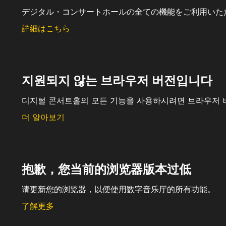
デジタル・コンサートホールの全ての機能をご利用いた
詳細はこちら
지원되지 않는 브라우저 버전입니다
디지털 콘서트홀의 모든 기능을 사용하시려면 브라우저 
더 알아보기
抱歉，您当前的浏览器版本过低
请更新您的浏览器，以便使用数字音乐厅的所有功能。
了解更多