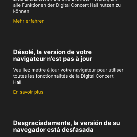
alle Funktionen der Digital Concert Hall nutzen zu
können.
Mehr erfahren
Désolé, la version de votre
navigateur n’est pas à jour
Veuillez mettre à jour votre navigateur pour utiliser
toutes les fonctionnalités de la Digital Concert
Hall.
En savoir plus
Desgraciadamente, la versión de su
navegador está desfasada