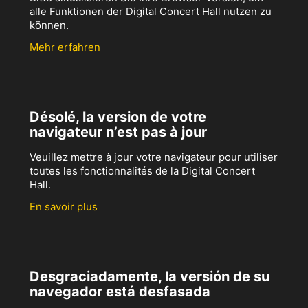
alle Funktionen der Digital Concert Hall nutzen zu
können.
Mehr erfahren
Désolé, la version de votre
navigateur n’est pas à jour
Veuillez mettre à jour votre navigateur pour utiliser
toutes les fonctionnalités de la Digital Concert
Hall.
En savoir plus
Desgraciadamente, la versión de su
navegador está desfasada