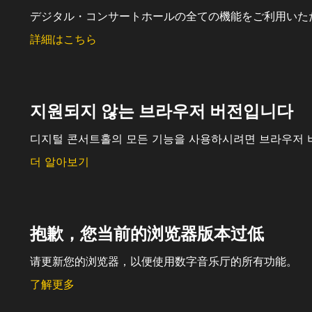
デジタル・コンサートホールの全ての機能をご利用いた
詳細はこちら
지원되지 않는 브라우저 버전입니다
디지털 콘서트홀의 모든 기능을 사용하시려면 브라우저 
더 알아보기
抱歉，您当前的浏览器版本过低
请更新您的浏览器，以便使用数字音乐厅的所有功能。
了解更多