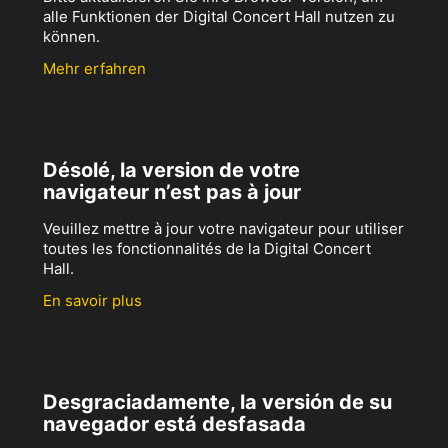
alle Funktionen der Digital Concert Hall nutzen zu
können.
Mehr erfahren
Désolé, la version de votre
navigateur n’est pas à jour
Veuillez mettre à jour votre navigateur pour utiliser
toutes les fonctionnalités de la Digital Concert
Hall.
En savoir plus
Desgraciadamente, la versión de su
navegador está desfasada