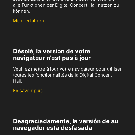
alle Funktionen der Digital Concert Hall nutzen zu
können.
Mehr erfahren
Désolé, la version de votre
navigateur n’est pas à jour
Veuillez mettre à jour votre navigateur pour utiliser
toutes les fonctionnalités de la Digital Concert
Hall.
En savoir plus
Desgraciadamente, la versión de su
navegador está desfasada