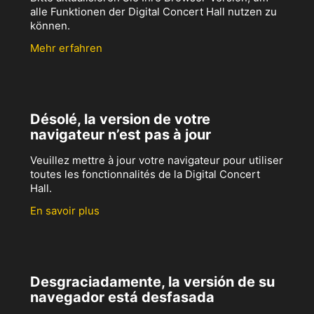
alle Funktionen der Digital Concert Hall nutzen zu
können.
Mehr erfahren
Désolé, la version de votre
navigateur n’est pas à jour
Veuillez mettre à jour votre navigateur pour utiliser
toutes les fonctionnalités de la Digital Concert
Hall.
En savoir plus
Desgraciadamente, la versión de su
navegador está desfasada