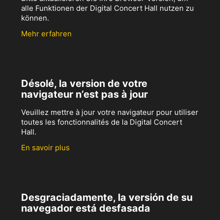
alle Funktionen der Digital Concert Hall nutzen zu
können.
Mehr erfahren
Désolé, la version de votre
navigateur n’est pas à jour
Veuillez mettre à jour votre navigateur pour utiliser
toutes les fonctionnalités de la Digital Concert
Hall.
En savoir plus
Desgraciadamente, la versión de su
navegador está desfasada