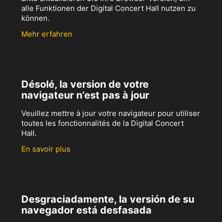
alle Funktionen der Digital Concert Hall nutzen zu
können.
Mehr erfahren
Désolé, la version de votre
navigateur n’est pas à jour
Veuillez mettre à jour votre navigateur pour utiliser
toutes les fonctionnalités de la Digital Concert
Hall.
En savoir plus
Desgraciadamente, la versión de su
navegador está desfasada