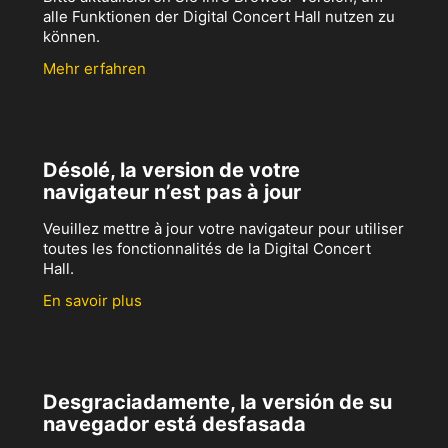
alle Funktionen der Digital Concert Hall nutzen zu
können.
Mehr erfahren
Désolé, la version de votre
navigateur n’est pas à jour
Veuillez mettre à jour votre navigateur pour utiliser
toutes les fonctionnalités de la Digital Concert
Hall.
En savoir plus
Desgraciadamente, la versión de su
navegador está desfasada