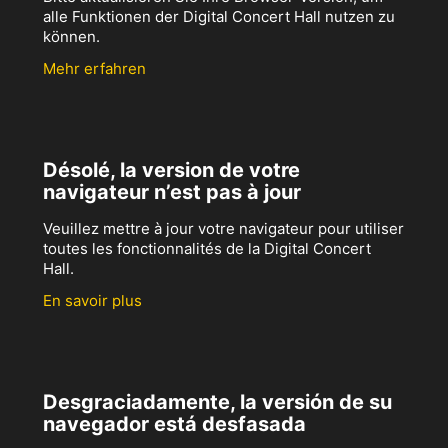
alle Funktionen der Digital Concert Hall nutzen zu
können.
Mehr erfahren
Désolé, la version de votre
navigateur n’est pas à jour
Veuillez mettre à jour votre navigateur pour utiliser
toutes les fonctionnalités de la Digital Concert
Hall.
En savoir plus
Desgraciadamente, la versión de su
navegador está desfasada