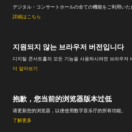
デジタル・コンサートホールの全ての機能をご利用いた
詳細はこちら
지원되지 않는 브라우저 버전입니다
디지털 콘서트홀의 모든 기능을 사용하시려면 브라우저 
더 알아보기
抱歉，您当前的浏览器版本过低
请更新您的浏览器，以便使用数字音乐厅的所有功能。
了解更多