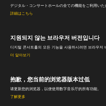
デジタル・コンサートホールの全ての機能をご利用いた
詳細はこちら
지원되지 않는 브라우저 버전입니다
디지털 콘서트홀의 모든 기능을 사용하시려면 브라우저 
더 알아보기
抱歉，您当前的浏览器版本过低
请更新您的浏览器，以便使用数字音乐厅的所有功能。
了解更多