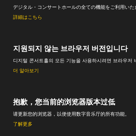
デジタル・コンサートホールの全ての機能をご利用いた
詳細はこちら
지원되지 않는 브라우저 버전입니다
디지털 콘서트홀의 모든 기능을 사용하시려면 브라우저 
더 알아보기
抱歉，您当前的浏览器版本过低
请更新您的浏览器，以便使用数字音乐厅的所有功能。
了解更多