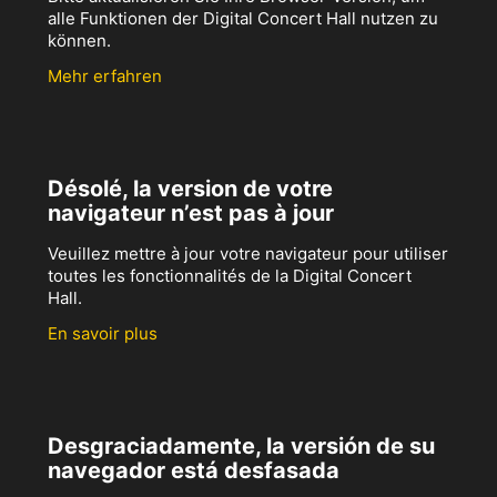
alle Funktionen der Digital Concert Hall nutzen zu
können.
Mehr erfahren
Désolé, la version de votre
navigateur n’est pas à jour
Veuillez mettre à jour votre navigateur pour utiliser
toutes les fonctionnalités de la Digital Concert
Hall.
En savoir plus
Desgraciadamente, la versión de su
navegador está desfasada