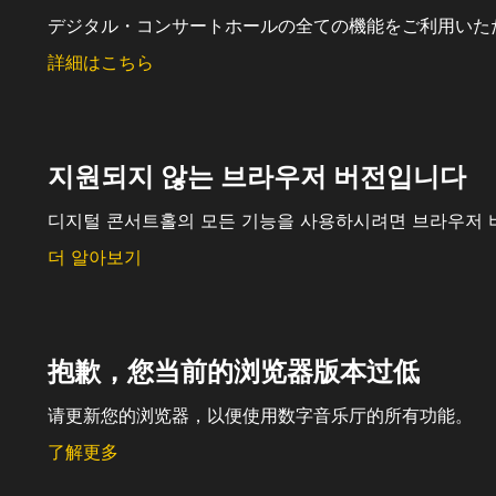
デジタル・コンサートホールの全ての機能をご利用いた
詳細はこちら
지원되지 않는 브라우저 버전입니다
디지털 콘서트홀의 모든 기능을 사용하시려면 브라우저 
더 알아보기
抱歉，您当前的浏览器版本过低
请更新您的浏览器，以便使用数字音乐厅的所有功能。
了解更多