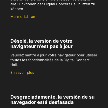
alle Funktionen der Digital Concert Hall nutzen zu
können.
Mehr erfahren
Désolé, la version de votre
navigateur n’est pas à jour
Veuillez mettre à jour votre navigateur pour utiliser
toutes les fonctionnalités de la Digital Concert
Hall.
En savoir plus
Desgraciadamente, la versión de su
navegador está desfasada