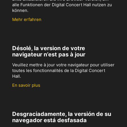
alle Funktionen der Digital Concert Hall nutzen zu
können.
Mehr erfahren
Désolé, la version de votre
navigateur n’est pas à jour
Veuillez mettre à jour votre navigateur pour utiliser
toutes les fonctionnalités de la Digital Concert
Hall.
En savoir plus
Desgraciadamente, la versión de su
navegador está desfasada