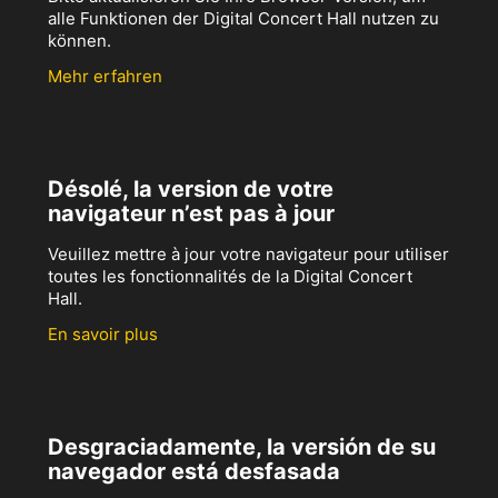
alle Funktionen der Digital Concert Hall nutzen zu
können.
Mehr erfahren
Désolé, la version de votre
navigateur n’est pas à jour
Veuillez mettre à jour votre navigateur pour utiliser
toutes les fonctionnalités de la Digital Concert
Hall.
En savoir plus
Desgraciadamente, la versión de su
navegador está desfasada