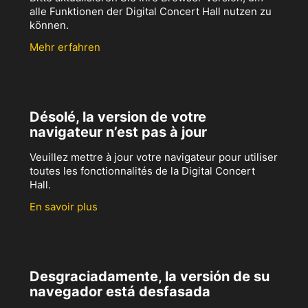
alle Funktionen der Digital Concert Hall nutzen zu
können.
Mehr erfahren
Désolé, la version de votre
navigateur n’est pas à jour
Veuillez mettre à jour votre navigateur pour utiliser
toutes les fonctionnalités de la Digital Concert
Hall.
En savoir plus
Desgraciadamente, la versión de su
navegador está desfasada