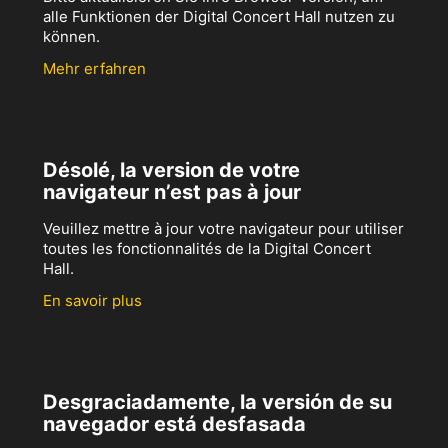
alle Funktionen der Digital Concert Hall nutzen zu
können.
Mehr erfahren
Désolé, la version de votre
navigateur n’est pas à jour
Veuillez mettre à jour votre navigateur pour utiliser
toutes les fonctionnalités de la Digital Concert
Hall.
En savoir plus
Desgraciadamente, la versión de su
navegador está desfasada