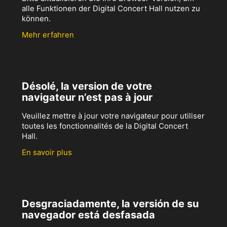
alle Funktionen der Digital Concert Hall nutzen zu
können.
Mehr erfahren
Désolé, la version de votre
navigateur n’est pas à jour
Veuillez mettre à jour votre navigateur pour utiliser
toutes les fonctionnalités de la Digital Concert
Hall.
En savoir plus
Desgraciadamente, la versión de su
navegador está desfasada