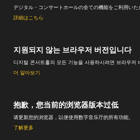
デジタル・コンサートホールの全ての機能をご利用いた
詳細はこちら
지원되지 않는 브라우저 버전입니다
디지털 콘서트홀의 모든 기능을 사용하시려면 브라우저 
더 알아보기
抱歉，您当前的浏览器版本过低
请更新您的浏览器，以便使用数字音乐厅的所有功能。
了解更多