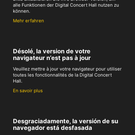
alle Funktionen der Digital Concert Hall nutzen zu
können.
Mehr erfahren
Désolé, la version de votre
navigateur n’est pas à jour
Veuillez mettre à jour votre navigateur pour utiliser
toutes les fonctionnalités de la Digital Concert
Hall.
En savoir plus
Desgraciadamente, la versión de su
navegador está desfasada