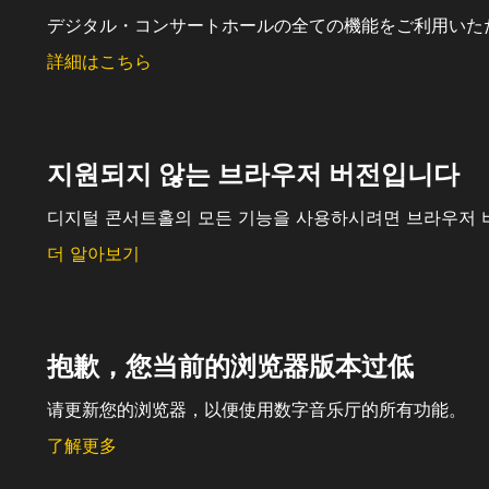
デジタル・コンサートホールの全ての機能をご利用いた
詳細はこちら
지원되지 않는 브라우저 버전입니다
디지털 콘서트홀의 모든 기능을 사용하시려면 브라우저 
더 알아보기
抱歉，您当前的浏览器版本过低
请更新您的浏览器，以便使用数字音乐厅的所有功能。
了解更多