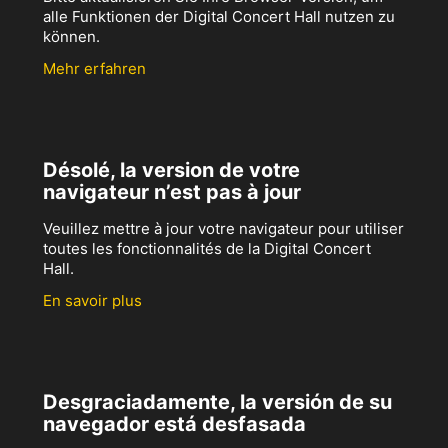
alle Funktionen der Digital Concert Hall nutzen zu
können.
Mehr erfahren
Désolé, la version de votre
navigateur n’est pas à jour
Veuillez mettre à jour votre navigateur pour utiliser
toutes les fonctionnalités de la Digital Concert
Hall.
En savoir plus
Desgraciadamente, la versión de su
navegador está desfasada