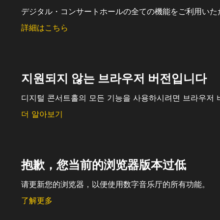
デジタル・コンサートホールの全ての機能をご利用いた
詳細はこちら
지원되지 않는 브라우저 버전입니다
디지털 콘서트홀의 모든 기능을 사용하시려면 브라우저 
더 알아보기
抱歉，您当前的浏览器版本过低
请更新您的浏览器，以便使用数字音乐厅的所有功能。
了解更多