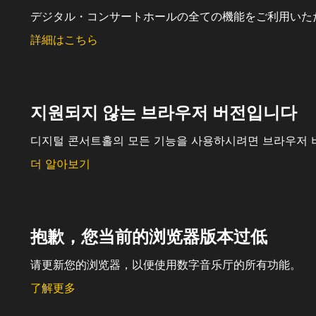
デジタル・コンサートホールの全ての機能をご利用いた
詳細はこちら
지원되지 않는 브라우저 버전입니다
디지털 콘서트홀의 모든 기능을 사용하시려면 브라우저 
더 알아보기
抱歉，您当前的浏览器版本过低
请更新您的浏览器，以便使用数字音乐厅的所有功能。
了解更多