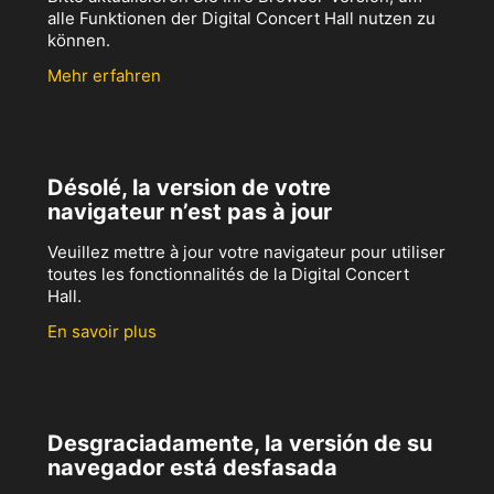
alle Funktionen der Digital Concert Hall nutzen zu
können.
Mehr erfahren
Désolé, la version de votre
navigateur n’est pas à jour
Veuillez mettre à jour votre navigateur pour utiliser
toutes les fonctionnalités de la Digital Concert
Hall.
En savoir plus
Desgraciadamente, la versión de su
navegador está desfasada