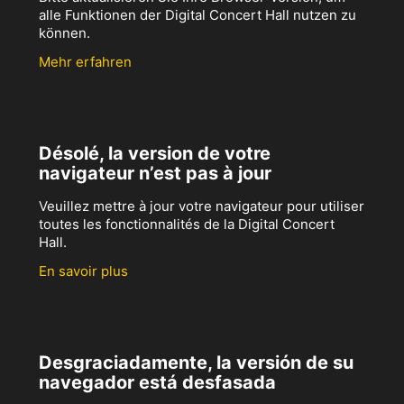
alle Funktionen der Digital Concert Hall nutzen zu
können.
Mehr erfahren
Désolé, la version de votre
navigateur n’est pas à jour
Veuillez mettre à jour votre navigateur pour utiliser
toutes les fonctionnalités de la Digital Concert
Hall.
En savoir plus
Desgraciadamente, la versión de su
navegador está desfasada