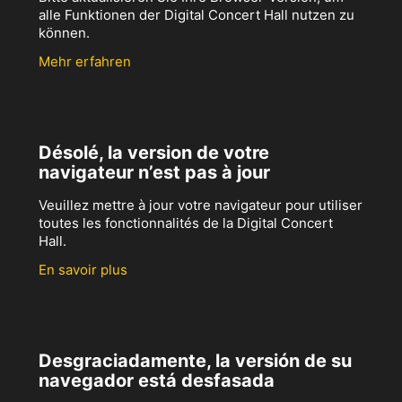
alle Funktionen der Digital Concert Hall nutzen zu
können.
Mehr erfahren
Désolé, la version de votre
navigateur n’est pas à jour
Veuillez mettre à jour votre navigateur pour utiliser
toutes les fonctionnalités de la Digital Concert
Hall.
En savoir plus
Desgraciadamente, la versión de su
navegador está desfasada