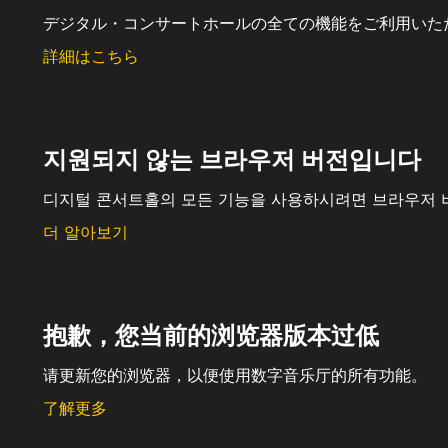
デジタル・コンサートホールの全ての機能をご利用いた
詳細はこちら
지원되지 않는 브라우저 버전입니다
디지털 콘서트홀의 모든 기능을 사용하시려면 브라우저 
더 알아보기
抱歉，您当前的浏览器版本过低
请更新您的浏览器，以便使用数字音乐厅的所有功能。
了解更多