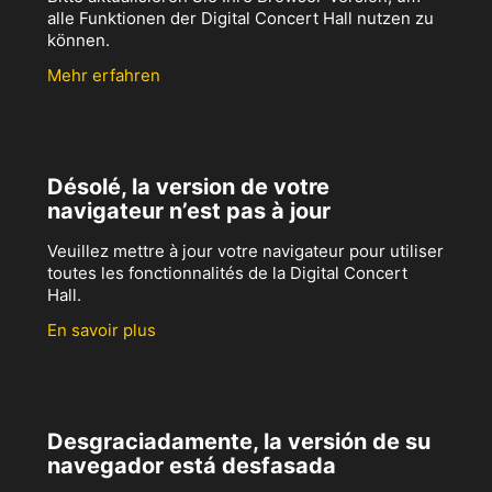
alle Funktionen der Digital Concert Hall nutzen zu
können.
Mehr erfahren
Désolé, la version de votre
navigateur n’est pas à jour
Veuillez mettre à jour votre navigateur pour utiliser
toutes les fonctionnalités de la Digital Concert
Hall.
En savoir plus
Desgraciadamente, la versión de su
navegador está desfasada