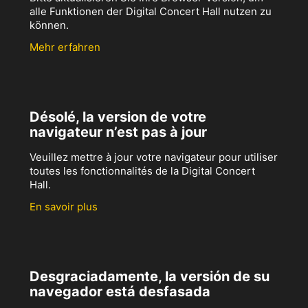
alle Funktionen der Digital Concert Hall nutzen zu
können.
Mehr erfahren
Désolé, la version de votre
navigateur n’est pas à jour
Veuillez mettre à jour votre navigateur pour utiliser
toutes les fonctionnalités de la Digital Concert
Hall.
En savoir plus
Desgraciadamente, la versión de su
navegador está desfasada