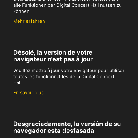
alle Funktionen der Digital Concert Hall nutzen zu
können.
Mehr erfahren
Désolé, la version de votre
navigateur n’est pas à jour
Veuillez mettre à jour votre navigateur pour utiliser
toutes les fonctionnalités de la Digital Concert
Hall.
En savoir plus
Desgraciadamente, la versión de su
navegador está desfasada