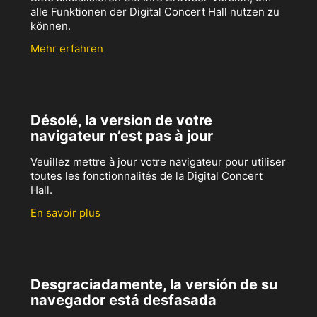
alle Funktionen der Digital Concert Hall nutzen zu
können.
Mehr erfahren
Désolé, la version de votre
navigateur n’est pas à jour
Veuillez mettre à jour votre navigateur pour utiliser
toutes les fonctionnalités de la Digital Concert
Hall.
En savoir plus
Desgraciadamente, la versión de su
navegador está desfasada