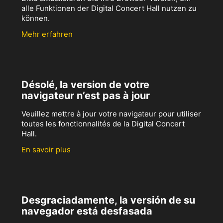
alle Funktionen der Digital Concert Hall nutzen zu
können.
Mehr erfahren
Désolé, la version de votre
navigateur n’est pas à jour
Veuillez mettre à jour votre navigateur pour utiliser
toutes les fonctionnalités de la Digital Concert
Hall.
En savoir plus
Desgraciadamente, la versión de su
navegador está desfasada