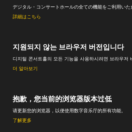
デジタル・コンサートホールの全ての機能をご利用いた
詳細はこちら
지원되지 않는 브라우저 버전입니다
디지털 콘서트홀의 모든 기능을 사용하시려면 브라우저 
더 알아보기
抱歉，您当前的浏览器版本过低
请更新您的浏览器，以便使用数字音乐厅的所有功能。
了解更多