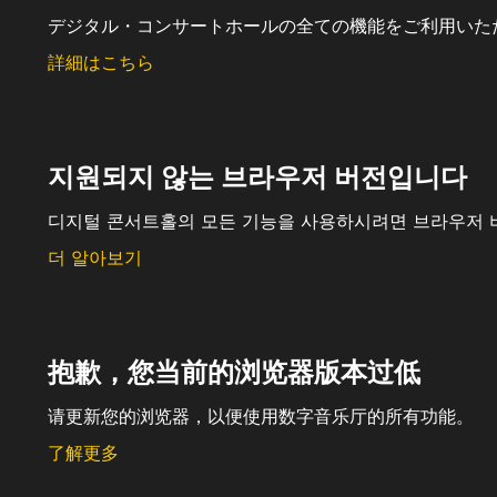
デジタル・コンサートホールの全ての機能をご利用いた
詳細はこちら
지원되지 않는 브라우저 버전입니다
디지털 콘서트홀의 모든 기능을 사용하시려면 브라우저 
더 알아보기
抱歉，您当前的浏览器版本过低
请更新您的浏览器，以便使用数字音乐厅的所有功能。
了解更多