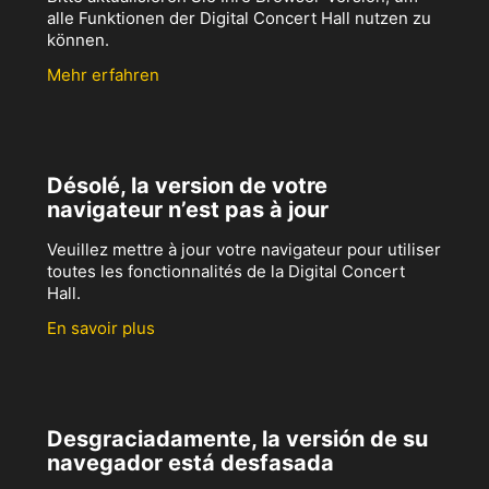
alle Funktionen der Digital Concert Hall nutzen zu
können.
Mehr erfahren
Désolé, la version de votre
navigateur n’est pas à jour
Veuillez mettre à jour votre navigateur pour utiliser
toutes les fonctionnalités de la Digital Concert
Hall.
En savoir plus
Desgraciadamente, la versión de su
navegador está desfasada