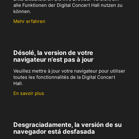
alle Funktionen der Digital Concert Hall nutzen zu
können.
Mehr erfahren
Désolé, la version de votre
navigateur n’est pas à jour
Veuillez mettre à jour votre navigateur pour utiliser
toutes les fonctionnalités de la Digital Concert
Hall.
En savoir plus
Desgraciadamente, la versión de su
navegador está desfasada