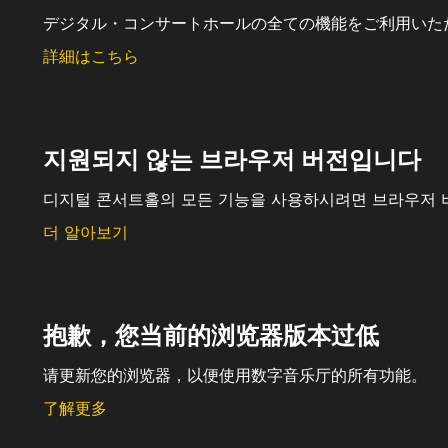
デジタル・コンサートホールの全ての機能をご利用いた
詳細はこちら
지원되지 않는 브라우저 버전입니다
디지털 콘서트홀의 모든 기능을 사용하시려면 브라우저 
더 알아보기
抱歉，您当前的浏览器版本过低
请更新您的浏览器，以便使用数字音乐厅的所有功能。
了解更多